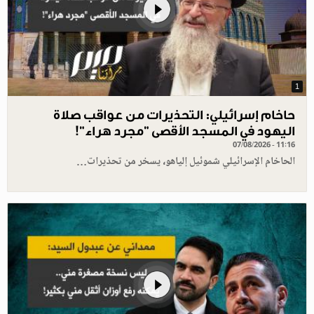
1
حاخام إسرائيلي: التحذيرات من عواقب صلاة
اليهود في المسجد الأقصى "مجرد هراء"!
07/08/2026 - 11:16
الحاخام الإسرائيلي شموئيل إلياهو، يسخر من تحذيرات…