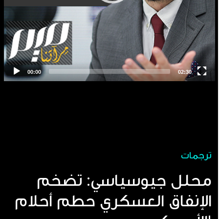
ترجمات
محلل جيوسياسي: تضخم
الإنفاق العسكري حطم أحلام