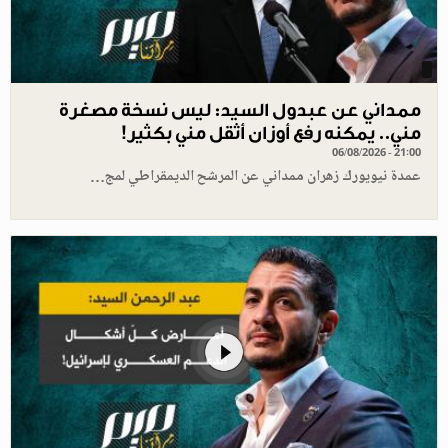
ممداني عن عبدول السيد: ليس نسخة مصغرة
مني.. يمكنه رفع أوزان أثقل مني بكثير!
06/08/2026 - 21:00
عمدة نيويورك زهران ممداني عن المرشح الديمقراطي لمج…