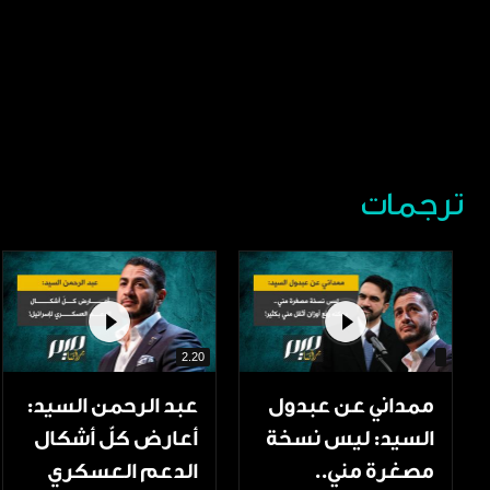
ترجمات
2.20
ممداني عن عبدول
عبد الرحمن السيد:
السيد: ليس نسخة
أعارض كلّ أشكال
مصغرة مني..
الدعم العسكري