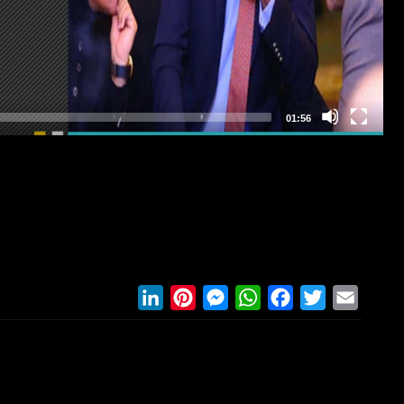
LinkedIn
Pinterest
Messenger
WhatsApp
Facebook
Twitter
Email