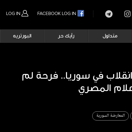
LOG IN
FACEBOOK LOG IN
Main
متداول
رأيك حر
البورتريه
navigation
بحث متقدم
نقلاب في سوريا.. فرحة لم
المعارضة السورية