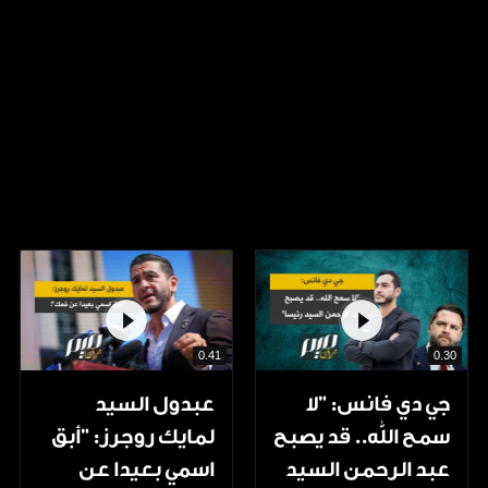
0.41
0.30
جي دي فانس: ”لا
عبدول السيد
سمح الله.. قد يصبح
لمايك روجرز: "أبق
عبد الرحمن السيد
اسمي بعيدا عن