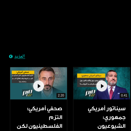
المزيد
2.20
0.41
سيناتور أمريكي
صحفي أمريكي:
جمهوري:
التزم
الشيوعيون
الفلسطينيون لكن