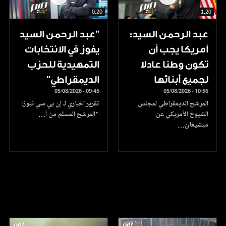
0.20
1.20
عبد الرحمن السيد:
"عبد الرحمن السيد
أمريكا يجب أن
يفوز في الانتخابات
تكون وطنا عادلا
التمهيدية للحزب
لجميع أبنائها
الديمقراطي"
05/08/2026 - 09:45
05/08/2026 - 10:56
المرشح الديمقراطي لمجلس
تقرير إخباري لـ إن بي سي نيوز:
الشيوخ الأمريكي عن
"المرشح المسلم من أ…
ميشيغان…