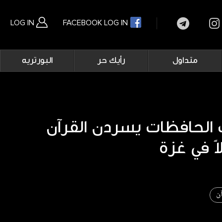
LOG IN
FACEBOOK LOG IN
Main
متداول
رأيك حر
البورتريه
navigation
بحث متقدم
 الحافظات يسردن القرآن
ن