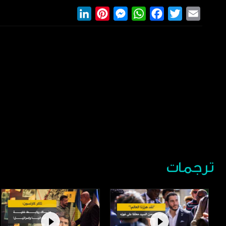
LinkedIn
Pinterest
Messenger
WhatsApp
Facebook
Twitter
Email
ترجمات