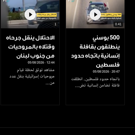
1
0.41
500 بوسني
الاحتلال ينقل جرحاه
ينطلقون بقافلة
وقتلاه بالمروحيات
إنسانية باتجاه حدود
من جنوب لبنان
05/08/2026 - 12:44
فلسطين
مشاهد توثق لحظة قيام
05/08/2026 - 20:47
مروحيات إسرائيلية بنقل عدد
باتجاه حدود فلسطين.. انطلقت
من…
قافلة تضامن إنسانية تض…