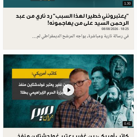
1.30
"يعتبرونني خطيرا لهذا السبب" رد ناري من عبد
الرحمن السيد على من يهاجمونه!
08/08/2026 - 18:25
في رسالة نارية ومباشرة، يواجه المرشح الديمقراطي لم…
0.41
كاتب أمريكي: بن غفير يعتبر غولدشتاين منفذ