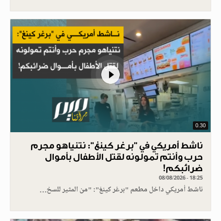
0.30
ناشط أمريكي في "برغر كينغ": نتنياهو مجرم
حرب وأنتم تمولونه لقتل الأطفال بأموال
ضرائبكم!
08/08/2026 - 18:25
ناشط أمريكي داخل مطعم "برغر كينغ": "من المثير للسخ…