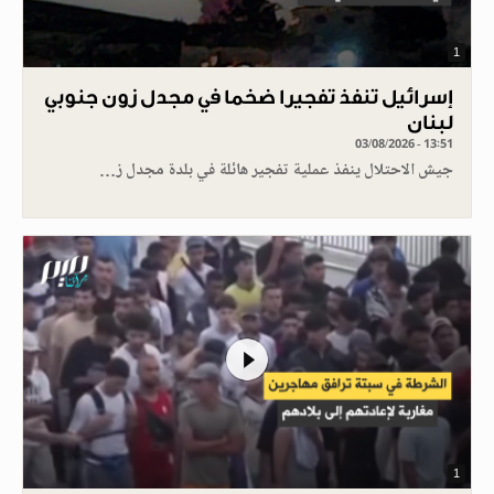
1
إسرائيل تنفذ تفجيرا ضخما في مجدل زون جنوبي
لبنان
03/08/2026 - 13:51
جيش الاحتلال ينفذ عملية تفجير هائلة في بلدة مجدل ز…
1