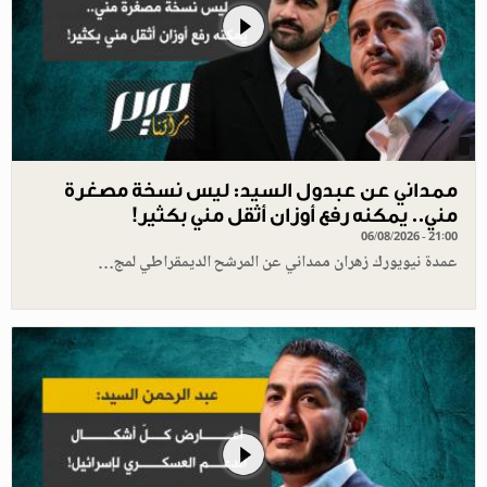
ممداني عن عبدول السيد: ليس نسخة مصغرة
مني.. يمكنه رفع أوزان أثقل مني بكثير!
06/08/2026 - 21:00
عمدة نيويورك زهران ممداني عن المرشح الديمقراطي لمج…