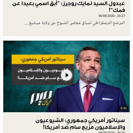
عبدول السيد لمايك روجرز: "أبق اسمي بعيدا عن
فمك"!
06/08/2026 - 20:27
المرشح الديمقراطي لسباق مجلس الشيوخ عن ولاية ميشيغ…
0.41
سيناتور أمريكي جمهوري: الشيوعيون
والإسلاميون مزيج سام ضد أمريكا!
06/08/2026 - 20:25