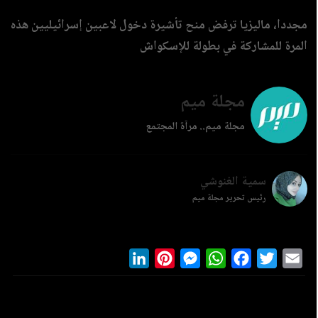
مجددا، ماليزيا ترفض منح تأشيرة دخول لاعبين إسرائيليين هذه
المرة للمشاركة في بطولة للإسكواش
مجلة ميم
مجلة ميم.. مرآة المجتمع
سمية الغنوشي
رئيس تحرير مجلة ميم
LinkedIn
Pinterest
Messenger
WhatsApp
Facebook
Twitter
Ema