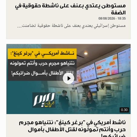
مستوطن يعتدي بعنف على ناشطة حقوقية في
الضفة
08/08/2026 - 18:35
مستوطن إسرائيلي يعتدي بعنف على ناشطة حقوقية تضامنت…
0.30
ناشط أمريكي في "برغر كينغ": نتنياهو مجرم
حرب وأنتم تمولونه لقتل الأطفال بأموال
ضرائبكم!