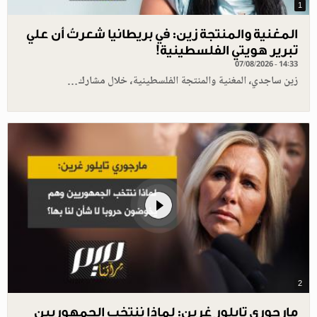
1
المغنية والمنتجة زين: في بريطانيا شعرتُ أن علي
تبرير هويتي الفلسطينية!
07/08/2026 - 14:33
زين ساجدي، المغنية والمنتجة الفلسطينية، خلال مشارك…
2
مارجوري تايلور غرين: لماذا ننتخب الجمهوريين