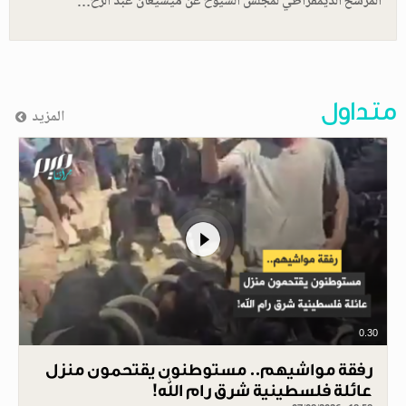
المرشح الديمقراطي لمجلس الشيوخ عن ميشيغان عبد الرح…
متداول
المزيد
0.30
رفقة مواشيهم.. مستوطنون يقتحمون منزل
عائلة فلسطينية شرق رام الله!