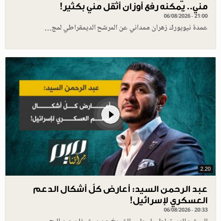
مني.. يمكنه رفع أوزان أثقل مني بكثير!
06/08/2026 - 21:00
عمدة نيويورك زهران ممداني عن المرشح الديمقراطي لمج…
2.20
عبد الرحمن السيد: أعارض كلّ أشكال الدعم
العسكري لإسرائيل!
06/08/2026 - 20:33