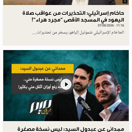
1
حاخام إسرائيلي: التحذيرات من عواقب صلاة
اليهود في المسجد الأقصى "مجرد هراء"!
07/08/2026 - 11:16
الحاخام الإسرائيلي شموئيل إلياهو، يسخر من تحذيرات…
ممداني عن عبدول السيد: ليس نسخة مصغرة