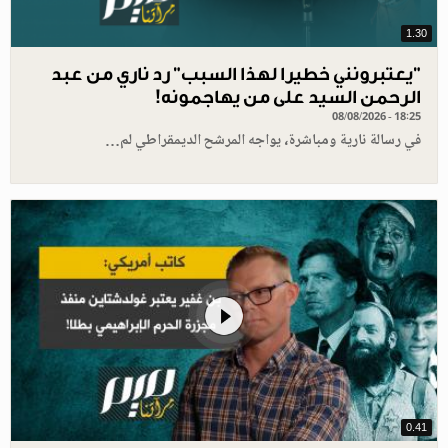
1.30
"يعتبرونني خطيرا لهذا السبب" رد ناري من عبد
الرحمن السيد على من يهاجمونه!
08/08/2026 - 18:25
في رسالة نارية ومباشرة، يواجه المرشح الديمقراطي لم…
0.41