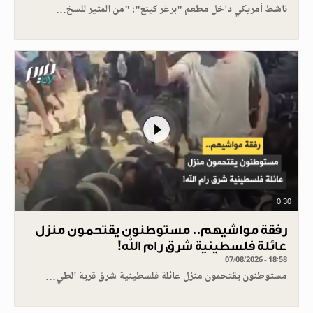
ناشط أمريكي داخل مطعم "برغر كينغ": "من المثير للسخ…
0.30
رفقة مواشيهم.. مستوطنون يقتحمون منزل
عائلة فلسطينية شرق رام الله!
07/08/2026 - 18:58
مستوطنون يقتحمون منزل عائلة فلسطينية شرق قرية الطي…