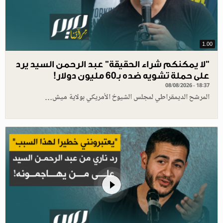
1.00
"لا يمكنكم شراء الحقيقة" عبد الرحمن السيد يرد
على حملة تشويه ضده بـ60 مليون دولار!
08/08/2026 - 18:37
المرشح الديمقراطي لمجلس الشيوخ الأمريكي بولاية ميش…