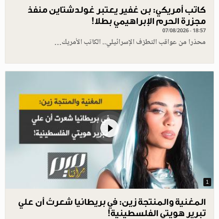
كاتب أمريكي: بن غفير يعتبر غولدشتاين منفذ
مجزرة الحرم الإبراهيمي بطلا!
07/08/2026 - 18:57
محذرا من عواقب التطرّف الإسرائيلي.. الكاتب الأمريك…
1
المغنية والمنتجة زين: في بريطانيا شعرتُ أن علي
تبرير هويتي الفلسطينية!