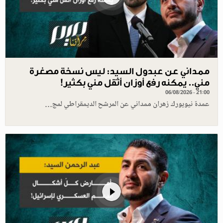
ممداني عن عبدول السيد: ليس نسخة مصغرة
مني.. يمكنه رفع أوزان أثقل مني بكثير!
06/08/2026 - 21:00
عمدة نيويورك زهران ممداني عن المرشح الديمقراطي لمج…