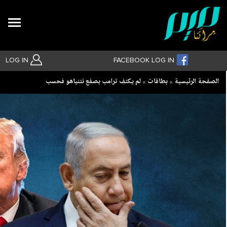
Search
LOG IN
FACEBOOK LOG IN
Breadcrumb
الصفحة الرئيسية
بطاقات
لم يكتفِ ترامب بصفع نتنياهو فحسب
بحث متقدم