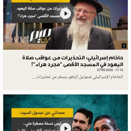
1
حاخام إسرائيلي: التحذيرات من عواقب صلاة
اليهود في المسجد الأقصى "مجرد هراء"!
07/08/2026 - 11:16
الحاخام الإسرائيلي شموئيل إلياهو، يسخر من تحذيرات…