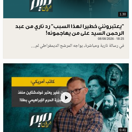
1.30
"يعتبرونني خطيرا لهذا السبب" رد ناري من عبد
الرحمن السيد على من يهاجمونه!
08/08/2026 - 18:25
في رسالة نارية ومباشرة، يواجه المرشح الديمقراطي لم…
0.41