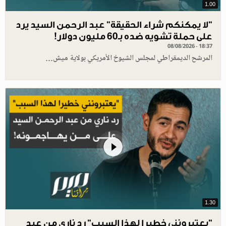
1.00
"لا يمكنكم شراء الحقيقة" عبد الرحمن السيد يرد
على حملة تشويه ضده بـ60 مليون دولار!
08/08/2026 - 18:37
المرشح الديمقراطي لمجلس الشيوخ الأمريكي بولاية ميش…
1.30
"يعتبرونني خطيرا لهذا السبب" رد ناري من عبد