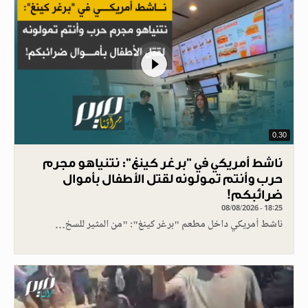
0.30
ناشط أمريكي في "برغر كينغ": نتنياهو مجرم
حرب وأنتم تمولونه لقتل الأطفال بأموال
ضرائبكم!
08/08/2026 - 18:25
ناشط أمريكي داخل مطعم "برغر كينغ": "من المثير للسخ…