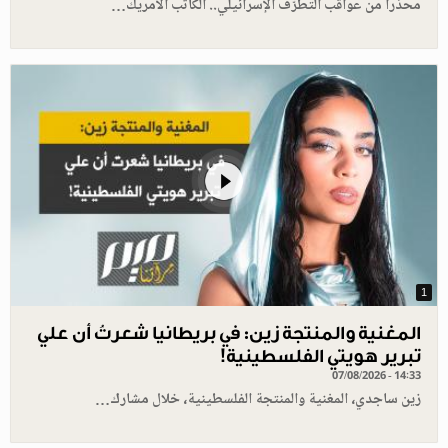
محذرا من عواقب التطرّف الإسرائيلي.. الكاتب الأمريك…
1
المغنية والمنتجة زين: في بريطانيا شعرتُ أن علي
تبرير هويتي الفلسطينية!
07/08/2026 - 14:33
زين ساجدي، المغنية والمنتجة الفلسطينية، خلال مشارك…