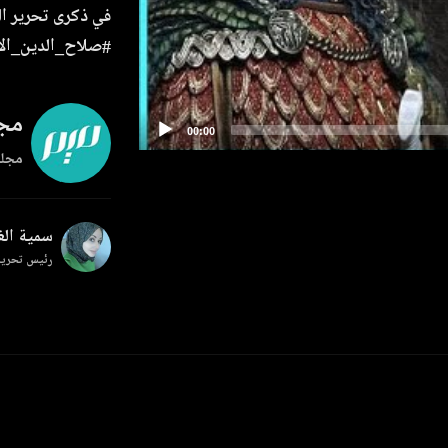
#صلاح_الدين_الأي
مجل
مجلة
سمية ال
رئيس تحرير