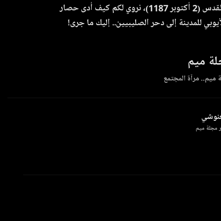
في ذكرى تحرير القدس (2 أكتوبر 1187)، نروي لكم كيف أدى حصار
وبي للمدينة إلى دحر الصليبيين.. إليك ما جرى!
ة ميم
 ميم.. مرآة المجتمع
غنوشي
 مجلة ميم