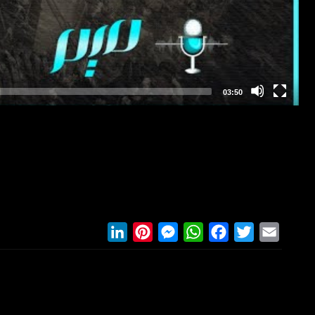
LinkedIn
Pinterest
Messenger
WhatsApp
Facebook
Twitter
Email