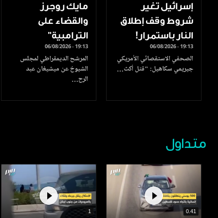
إسرائيل تغير
مايك روجرز
شروط وقف إطلاق
والقضاء على
النار باستمرار!
الترامبية"
06/08/2026 - 19:13
06/08/2026 - 19:13
الصحفي الاستقصائي الأمريكي
المرشح الديمقراطي لمجلس
جيريمي سكاهيل: "قتل أكث…
الشيوخ عن ميشيغان عبد
الرح…
متداول
1
0.41