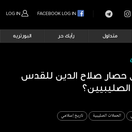
LOG IN
FACEBOOK LOG IN
Main
متداول
رأيك حر
البورتريه
navigation
بحث متقدم
 حصار صلاح الدين للقدس
الصليبيين؟
ي
الحملات الصليبية
تاريخ إسلامي