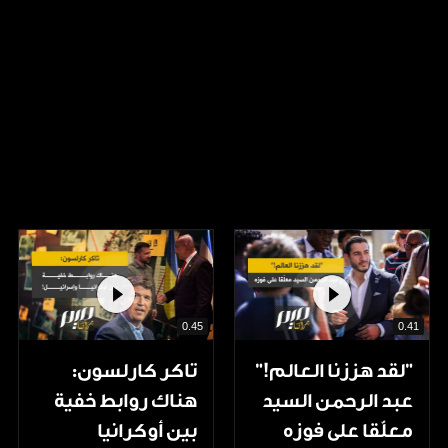
0.45
0.41
”لقد هززنا العالم!”
تاكر كارلسون:
عبد الرحمن السيد
هناك روابط خفية
معلّقا على فوزه
بين أوكرانيا