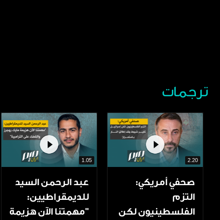
ترجمات
1.05
2.20
صحفي أمريكي:
عبد الرحمن السيد
التزم
للديمقراطيين:
الفلسطينيون لكن
"مهمتنا الآن هزيمة