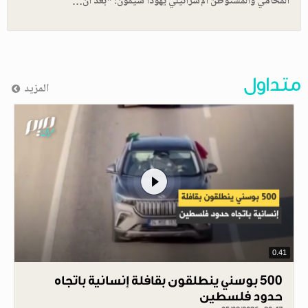
المحامي والمستوطن الإسرائيلي يهودا شيمون: "بعد أن…
متداول
المزيد
0.41
500 بوسني ينطلقون بقافلة إنسانية باتجاه
حدود فلسطين