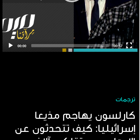
ترجمات
كارلسون يهاجم مذيعا
إسرائيليا: كيف تتحدثون عن