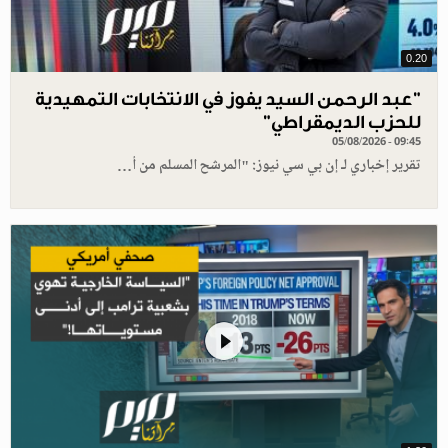
0.20
"عبد الرحمن السيد يفوز في الانتخابات التمهيدية
للحزب الديمقراطي"
05/08/2026 - 09:45
تقرير إخباري لـ إن بي سي نيوز: "المرشح المسلم من أ…