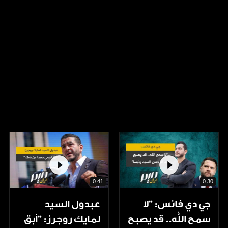
0.41
0.30
جي دي فانس: ”لا
عبدول السيد
سمح الله.. قد يصبح
لمايك روجرز: "أبق