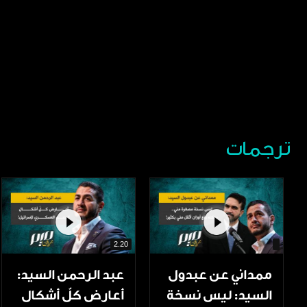
ترجمات
2.20
ممداني عن عبدول
عبد الرحمن السيد:
السيد: ليس نسخة
أعارض كلّ أشكال