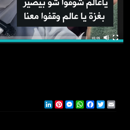
LinkedIn
Pinterest
Messenger
WhatsApp
Facebook
Twitter
Email