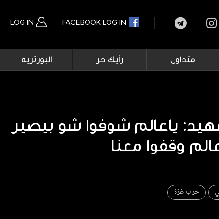
LOG IN
FACEBOOK LOG IN
Main
متداول
رأيك حر
البورتريه
navigation
بحث متقدم
هيد: ياعالم شوفوا شو بيصير
عالم وقفوا معنا
ي
حرب غزة