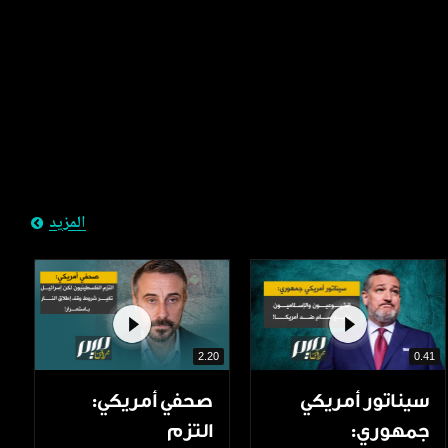
المزيد
2.20
0.41
سيناتور أمريكي
صحفي أمريكي:
جمهوري:
التزم