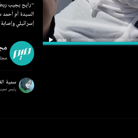
"رايح يجيب ربطة 
السيدة أم أحمد 
إسرائيلي وإصابة 
مجل
مجلة
سمية ال
رئيس تحرير