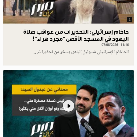
1
حاخام إسرائيلي: التحذيرات من عواقب صلاة
اليهود في المسجد الأقصى "مجرد هراء"!
07/08/2026 - 11:16
الحاخام الإسرائيلي شموئيل إلياهو، يسخر من تحذيرات…