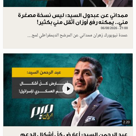
ممداني عن عبدول السيد: ليس نسخة مصغرة
مني.. يمكنه رفع أوزان أثقل مني بكثير!
06/08/2026 - 21:00
عمدة نيويورك زهران ممداني عن المرشح الديمقراطي لمج…
2.20
عبد الرحمن السيد: أعارض كلّ أشكال الدعم