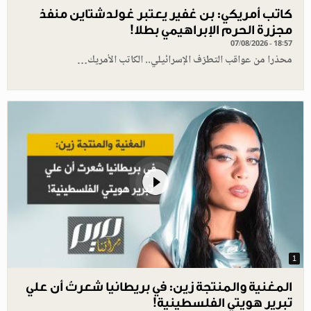
كاتب أمريكي: بن غفير يعتبر غولدشتاين منفذ
مجزرة الحرم الإبراهيمي بطلا!
07/08/2026 - 18:57
محذرا من عواقب التطرّف الإسرائيلي.. الكاتب الأمريك…
1
المغنية والمنتجة زين: في بريطانيا شعرتُ أن علي
تبرير هويتي الفلسطينية!