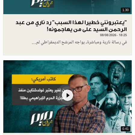
1.30
"يعتبرونني خطيرا لهذا السبب" رد ناري من عبد
الرحمن السيد على من يهاجمونه!
08/08/2026 - 18:25
في رسالة نارية ومباشرة، يواجه المرشح الديمقراطي لم…
0.41