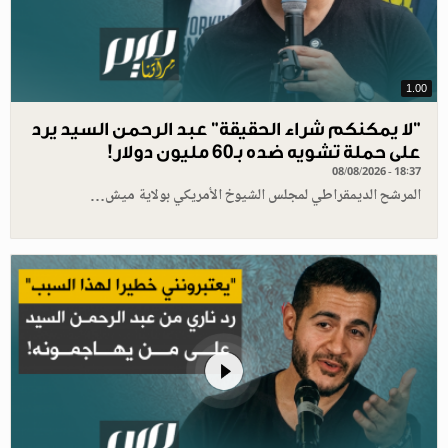
1.00
"لا يمكنكم شراء الحقيقة" عبد الرحمن السيد يرد
على حملة تشويه ضده بـ60 مليون دولار!
08/08/2026 - 18:37
المرشح الديمقراطي لمجلس الشيوخ الأمريكي بولاية ميش…