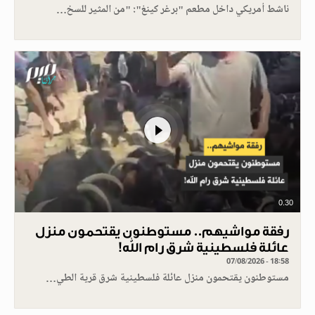
ناشط أمريكي داخل مطعم "برغر كينغ": "من المثير للسخ…
0.30
رفقة مواشيهم.. مستوطنون يقتحمون منزل
عائلة فلسطينية شرق رام الله!
07/08/2026 - 18:58
مستوطنون يقتحمون منزل عائلة فلسطينية شرق قرية الطي…