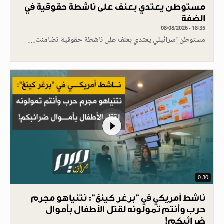
مستوطن يعتدي بعنف على ناشطة حقوقية في
الضفة
08/08/2026 - 18:35
مستوطن إسرائيلي يعتدي بعنف على ناشطة حقوقية تضامنت…
0.30
ناشط أمريكي في "برغر كينغ": نتنياهو مجرم
حرب وأنتم تمولونه لقتل الأطفال بأموال
ضرائبكم!