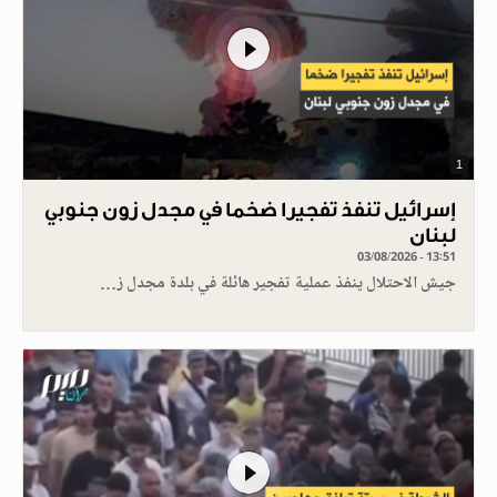
1
إسرائيل تنفذ تفجيرا ضخما في مجدل زون جنوبي
لبنان
03/08/2026 - 13:51
جيش الاحتلال ينفذ عملية تفجير هائلة في بلدة مجدل ز…