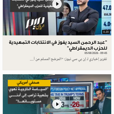
0.20
"عبد الرحمن السيد يفوز في الانتخابات التمهيدية
للحزب الديمقراطي"
05/08/2026 - 09:45
تقرير إخباري لـ إن بي سي نيوز: "المرشح المسلم من أ…