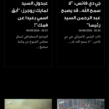
جي دي فانس: ”لا
عبدول السيد
سمح الله.. قد يصبح
لمايك روجرز: "أبق
عبد الرحمن السيد
اسمي بعيدا عن
رئيسا”
فمك"!
06/08/2026 - 20:27
06/08/2026 - 20:32
نائب الرئيس الأمريكي جي دي
المرشح الديمقراطي لسباق
فانس: "لا سمح الله، قد…
مجلس الشيوخ عن ولاية
ميشيغ…