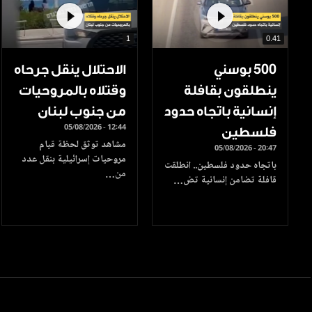
1
0.41
500 بوسني
الاحتلال ينقل جرحاه
ينطلقون بقافلة
وقتلاه بالمروحيات
إنسانية باتجاه حدود
من جنوب لبنان
05/08/2026 - 12:44
فلسطين
مشاهد توثق لحظة قيام
05/08/2026 - 20:47
مروحيات إسرائيلية بنقل عدد
باتجاه حدود فلسطين.. انطلقت
من…
قافلة تضامن إنسانية تض…