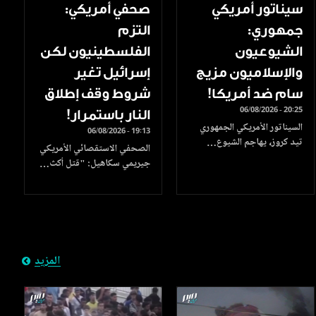
سيناتور أمريكي
صحفي أمريكي:
جمهوري:
التزم
الشيوعيون
الفلسطينيون لكن
والإسلاميون مزيج
إسرائيل تغير
سام ضد أمريكا!
شروط وقف إطلاق
06/08/2026 - 20:25
النار باستمرار!
السيناتور الأمريكي الجمهوري
06/08/2026 - 19:13
تيد كروز، يهاجم الشيوع…
الصحفي الاستقصائي الأمريكي
جيريمي سكاهيل: "قتل أكث…
المزيد