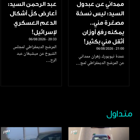
ممداني عن عبدول
عبد الرحمن السيد:
السيد: ليس نسخة
أعارض كلّ أشكال
مصغرة مني..
الدعم العسكري
يمكنه رفع أوزان
لإسرائيل!
06/08/2026 - 20:33
أثقل مني بكثير!
المرشح الديمقراطي لمجلس
06/08/2026 - 21:00
الشيوخ عن ميشيغان عبد
عمدة نيويورك زهران ممداني
الرح…
عن المرشح الديمقراطي لمج…
متداول