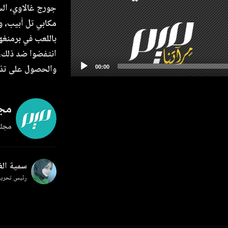
جورج غالاوي، الس
مكابي تل أبيب، و
باللعب في برمنغه
انتفضوا ضد ذلك،
والحصول على تذا
مجل
مجلة
سمية ال
رئيس تحرير