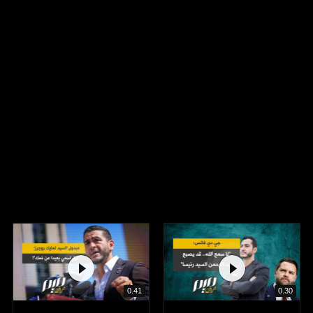
0.41
0.30