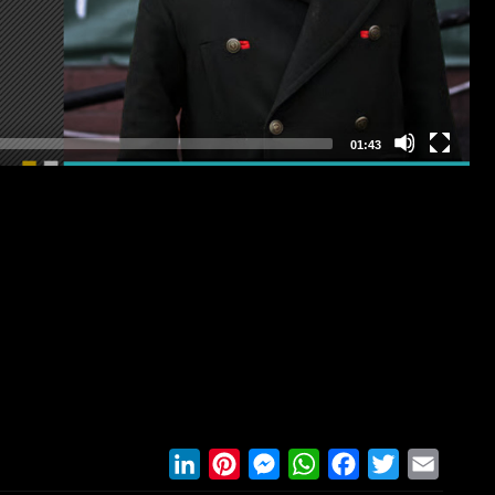
LinkedIn
Pinterest
Messenger
WhatsApp
Facebook
Twitter
Email