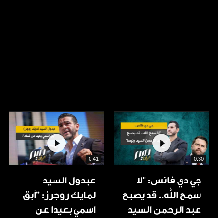
0.41
0.30
جي دي فانس: ”لا
عبدول السيد
سمح الله.. قد يصبح
لمايك روجرز: "أبق
عبد الرحمن السيد
اسمي بعيدا عن