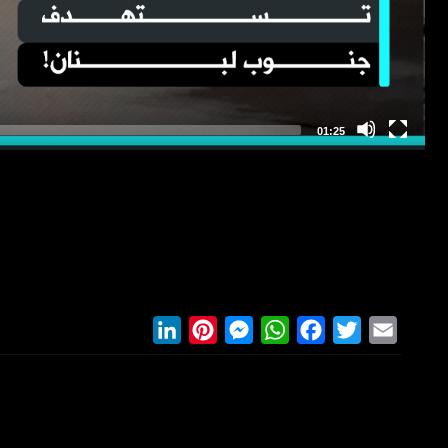
LinkedIn
Pinterest
Messenger
WhatsApp
Facebook
Twitter
Email