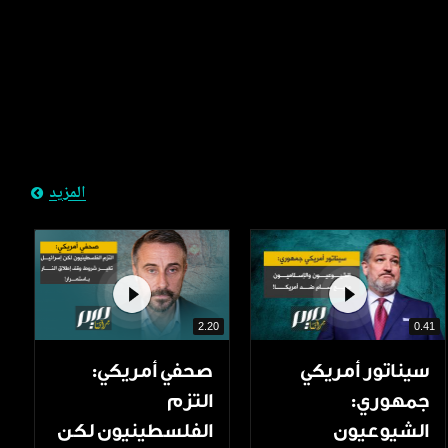
المزيد
2.20
0.41
سيناتور أمريكي
صحفي أمريكي:
جمهوري:
التزم
الشيوعيون
الفلسطينيون لكن