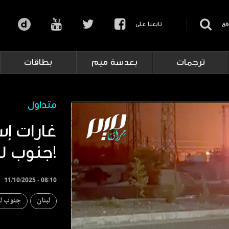
قع
تابعنا على
ترجمات
بعدسة ميم
بطاقات
متداول
غارات إ
جنوب لبنان!
11/10/2025 - 08:10
لبنان
جنوب لب