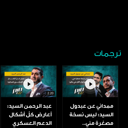
ترجمات
2.20
ممداني عن عبدول
عبد الرحمن السيد:
السيد: ليس نسخة
أعارض كلّ أشكال
مصغرة مني..
الدعم العسكري