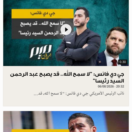
0.30
جي دي فانس: ”لا سمح الله.. قد يصبح عبد الرحمن
السيد رئيسا”
06/08/2026 - 20:32
نائب الرئيس الأمريكي جي دي فانس: "لا سمح الله، قد…