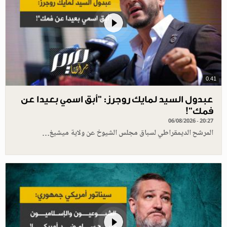
0.41
عبدول السيد لمايك روجرز: "أبق اسمي بعيدا عن
فمك"!
06/08/2026 - 20:27
المرشح الديمقراطي لسباق مجلس الشيوخ عن ولاية ميشيغ…