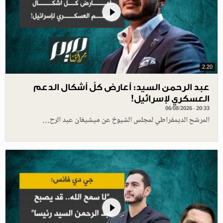
2.20
عبد الرحمن السيد: أعارض كلّ أشكال الدعم
العسكري لإسرائيل!
06/08/2026 - 20:33
المرشح الديمقراطي لمجلس الشيوخ عن ميشيغان عبد الرح…