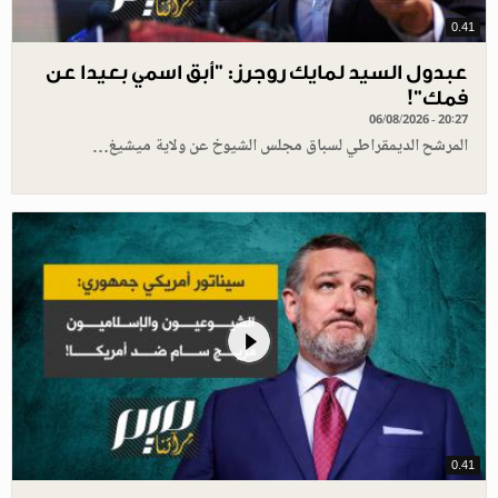
0.41
عبدول السيد لمايك روجرز: "أبق اسمي بعيدا عن
فمك"!
06/08/2026 - 20:27
المرشح الديمقراطي لسباق مجلس الشيوخ عن ولاية ميشيغ…
0.41