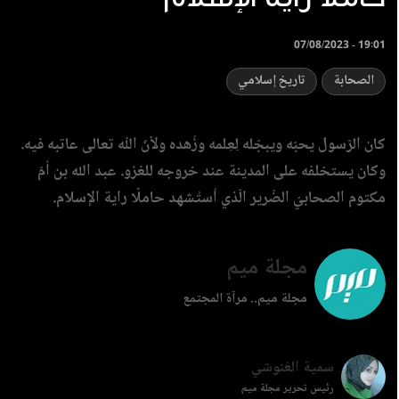
07/08/2023 - 19:01
الصحابة
تاريخ إسلامي
كان الرّسول يحبّه ويبجّله لِعِلمه وزُهده ولأنّ اللّه تعالى عاتبه فيه.
وكان يستخلفه على المدينة عند خروجه للغزو. عبد الله بن أمّ
مكتوم الصحابيّ الضّرير الّذي اُستُشهِد حاملًا راية الإسلام.
مجلة ميم
مجلة ميم.. مرآة المجتمع
سمية الغنوشي
رئيس تحرير مجلة ميم