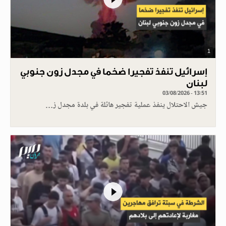
1
إسرائيل تنفذ تفجيرا ضخما في مجدل زون جنوبي
لبنان
03/08/2026 - 13:51
جيش الاحتلال ينفذ عملية تفجير هائلة في بلدة مجدل ز…