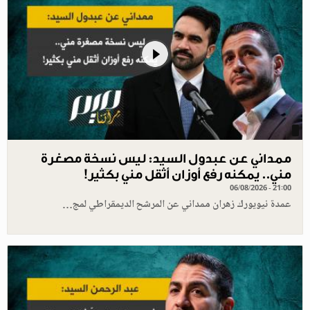
ممداني عن عبدول السيد: ليس نسخة مصغرة
مني.. يمكنه رفع أوزان أثقل مني بكثير!
06/08/2026 - 21:00
عمدة نيويورك زهران ممداني عن المرشح الديمقراطي لمج…