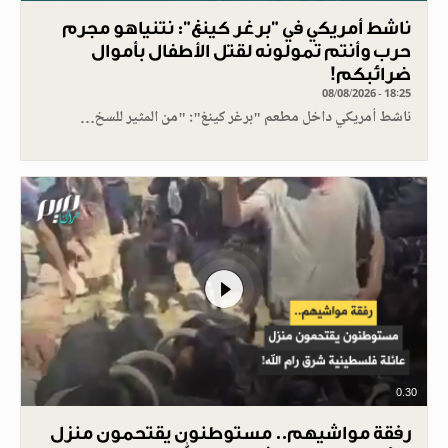
ناشط أمريكي في "برغر كينغ": نتنياهو مجرم
حرب وأنتم تمولونه لقتل الأطفال بأموال
ضرائبكم!
08/08/2026 - 18:25
ناشط أمريكي داخل مطعم "برغر كينغ": "من المثير للسخ…
0.30
رفقة مواشيهم.. مستوطنون يقتحمون منزل