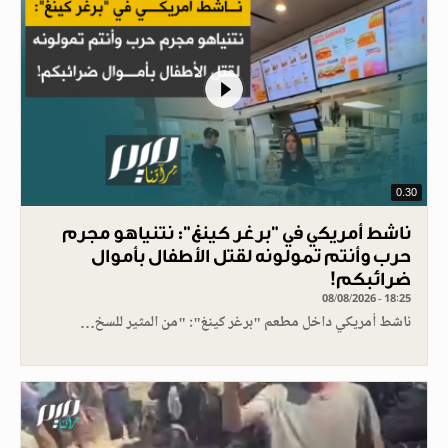
0.30
ناشط أمريكي في "برغر كينغ": نتنياهو مجرم
حرب وأنتم تمولونه لقتل الأطفال بأموال
ضرائبكم!
08/08/2026 - 18:25
ناشط أمريكي داخل مطعم "برغر كينغ": "من المثير للسخ…