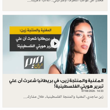
محذرا من عواقب التطرّف الإسرائيلي.. الكاتب الأمريك…
1
المغنية والمنتجة زين: في بريطانيا شعرتُ أن علي
تبرير هويتي الفلسطينية!
07/08/2026 - 14:33
زين ساجدي، المغنية والمنتجة الفلسطينية، خلال مشارك…