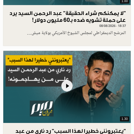
1.00
"لا يمكنكم شراء الحقيقة" عبد الرحمن السيد يرد
على حملة تشويه ضده بـ60 مليون دولار!
08/08/2026 - 18:37
المرشح الديمقراطي لمجلس الشيوخ الأمريكي بولاية ميش…
1.30
"يعتبرونني خطيرا لهذا السبب" رد ناري من عبد