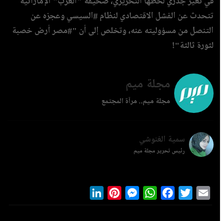
في تغير جذري لخطها التحريري، صحيفة "العرب" الإماراتية
تتحدث عن الفشل الاقتصادي لنظام #السيسي وعجزه عن
التنصل من مسؤوليته عنه، وتخلص إلى أن "#مصر أرض خصبة
لثورة ثالثة"!
مجلة ميم
مجلة ميم.. مرآة المجتمع
سمية الغنوشي
رئيس تحرير مجلة ميم
LinkedIn
Pinterest
Messenger
WhatsApp
Facebook
Twitter
Ema