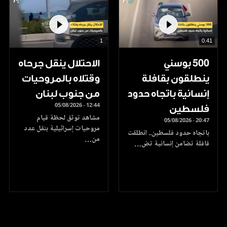
1
0.41
500 بوسني
الاحتلال ينقل جرحاه
ينطلقون بقافلة
وقتلاه بالمروحيات
إنسانية باتجاه حدود
من جنوب لبنان
05/08/2026 - 12:44
فلسطين
مشاهد توثق لحظة قيام
05/08/2026 - 20:47
مروحيات إسرائيلية بنقل عدد
باتجاه حدود فلسطين.. انطلقت
من…
قافلة تضامن إنسانية تض…