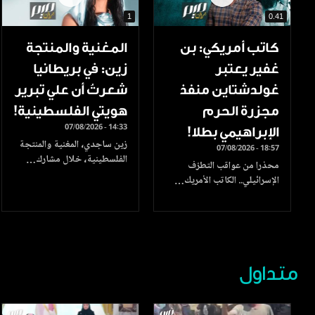
1
0.41
كاتب أمريكي: بن
المغنية والمنتجة
غفير يعتبر
زين: في بريطانيا
غولدشتاين منفذ
شعرتُ أن علي تبرير
مجزرة الحرم
هويتي الفلسطينية!
07/08/2026 - 14:33
الإبراهيمي بطلا!
زين ساجدي، المغنية والمنتجة
07/08/2026 - 18:57
الفلسطينية، خلال مشارك…
محذرا من عواقب التطرّف
الإسرائيلي.. الكاتب الأمريك…
متداول