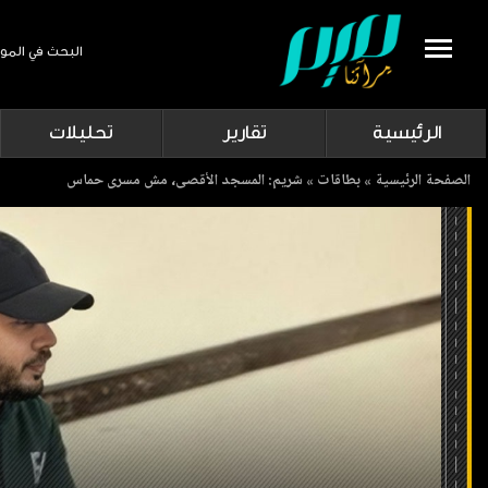
البحث في المو
Search
الرئيسية
تقارير
تحليلات
Breadcrumb
الصفحة الرئيسية
بطاقات
شريم: المسجد الأقصى، مش مسرى حماس