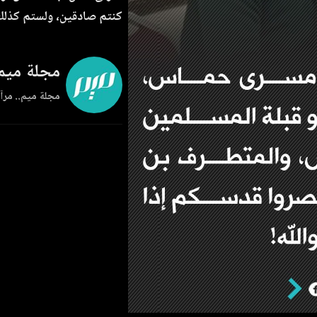
كنتم صادقين، ولستم كذلك 
مجلة ميم
مجلة ميم.. مرآة