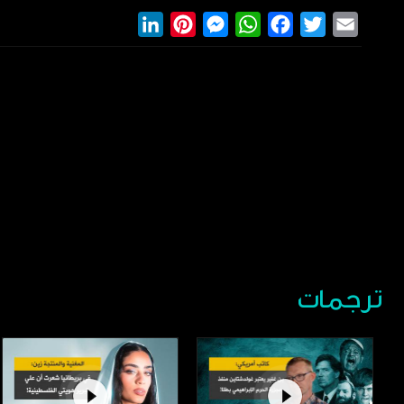
LinkedIn
Pinterest
Messenger
WhatsApp
Facebook
Twitter
Email
ترجمات