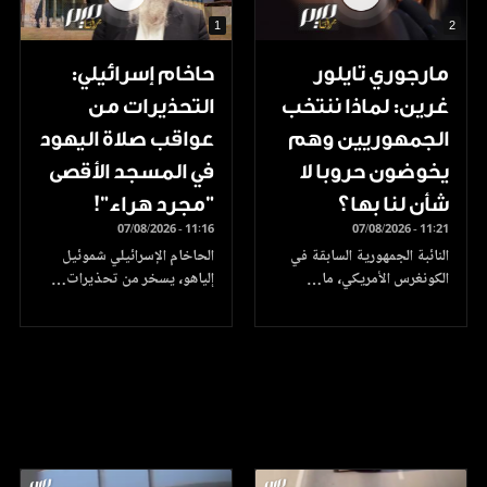
1
2
مارجوري تايلور
حاخام إسرائيلي:
غرين: لماذا ننتخب
التحذيرات من
الجمهوريين وهم
عواقب صلاة اليهود
يخوضون حروبا لا
في المسجد الأقصى
شأن لنا بها؟
"مجرد هراء"!
07/08/2026 - 11:16
07/08/2026 - 11:21
النائبة الجمهورية السابقة في
الحاخام الإسرائيلي شموئيل
الكونغرس الأمريكي، ما…
إلياهو، يسخر من تحذيرات…