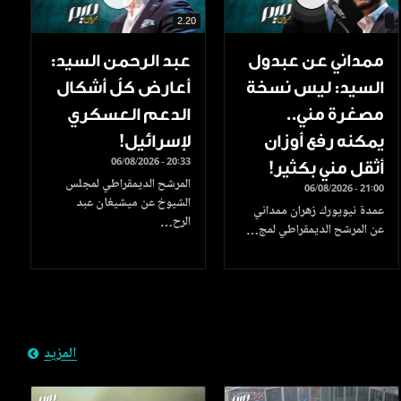
2.20
ممداني عن عبدول
عبد الرحمن السيد:
السيد: ليس نسخة
أعارض كلّ أشكال
مصغرة مني..
الدعم العسكري
يمكنه رفع أوزان
لإسرائيل!
06/08/2026 - 20:33
أثقل مني بكثير!
المرشح الديمقراطي لمجلس
06/08/2026 - 21:00
الشيوخ عن ميشيغان عبد
عمدة نيويورك زهران ممداني
الرح…
عن المرشح الديمقراطي لمج…
المزيد