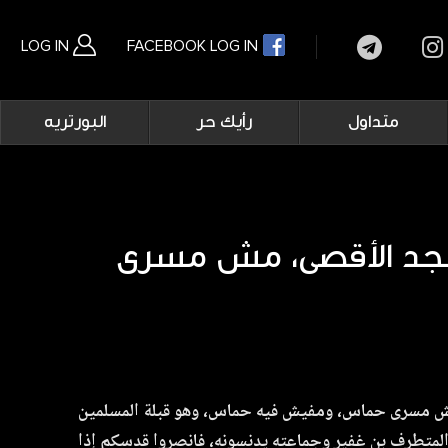
LOG IN
FACEBOOK LOG IN
Main
متداول
رأيك حر
البورتريه
navigation
بحث متقدم
جد الأقصى، مش مسرى
ش مسرى حماس، ومفيش فيه حماس، وهو قبلة المسلمين
لمتطرف بن غفير وجماعته يدنسونه، فانصروا قدسكم إذا