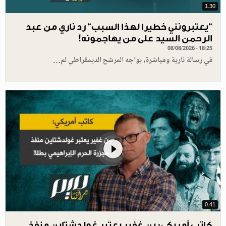
1.30
"يعتبرونني خطيرا لهذا السبب" رد ناري من عبد
الرحمن السيد على من يهاجمونه!
08/08/2026 - 18:25
في رسالة نارية ومباشرة، يواجه المرشح الديمقراطي لم…
0.41
كاتب أمريكي: بن غفير يعتبر غولدشتاين منفذ