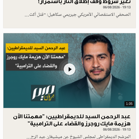
تغير شروط وقف إطلاق النار باستمرار!
06/08/2026 - 19:13
الصحفي الاستقصائي الأمريكي جيريمي سكاهيل: "قتل أكث…
1.05
عبد الرحمن السيد للديمقراطيين: "مهمتنا الآن
هزيمة مايك روجرز والقضاء على الترامبية"
06/08/2026 - 19:13
المرشح الديمقراطي لمجلس الشيوخ عن ميشيغان عبد الرح…