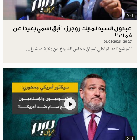
0.41
عبدول السيد لمايك روجرز: "أبق اسمي بعيدا عن
فمك"!
06/08/2026 - 20:27
المرشح الديمقراطي لسباق مجلس الشيوخ عن ولاية ميشيغ…
0.41