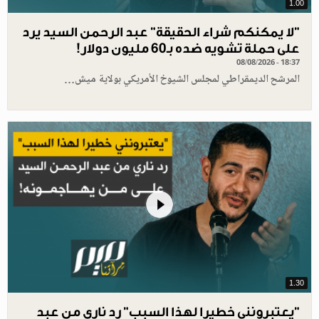
1.00
"لا يمكنكم شراء الحقيقة" عبد الرحمن السيد يرد
على حملة تشويه ضده بـ60 مليون دولار!
08/08/2026 - 18:37
المرشح الديمقراطي لمجلس الشيوخ الأمريكي بولاية ميش…
1.30
"يعتبرونني خطيرا لهذا السبب" رد ناري من عبد