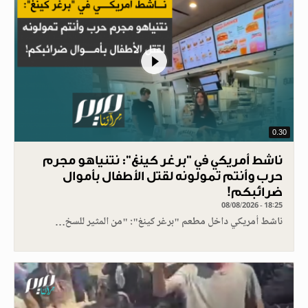
0.30
ناشط أمريكي في "برغر كينغ": نتنياهو مجرم
حرب وأنتم تمولونه لقتل الأطفال بأموال
ضرائبكم!
08/08/2026 - 18:25
ناشط أمريكي داخل مطعم "برغر كينغ": "من المثير للسخ…