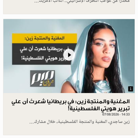
محذرا من عواقب التطرّف الإسرائيلي.. الكاتب الأمريك…
1
المغنية والمنتجة زين: في بريطانيا شعرتُ أن علي
تبرير هويتي الفلسطينية!
07/08/2026 - 14:33
زين ساجدي، المغنية والمنتجة الفلسطينية، خلال مشارك…