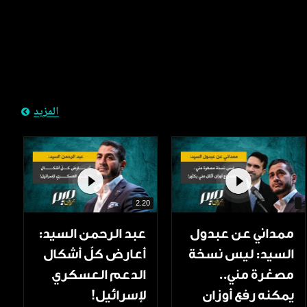
المزيد
2.20
ممداني عن عبدول
عبد الرحمن السيد:
السيد: ليس نسخة
أعارض كلّ أشكال
مصغرة مني..
الدعم العسكري
يمكنه رفع أوزان
لإسرائيل!