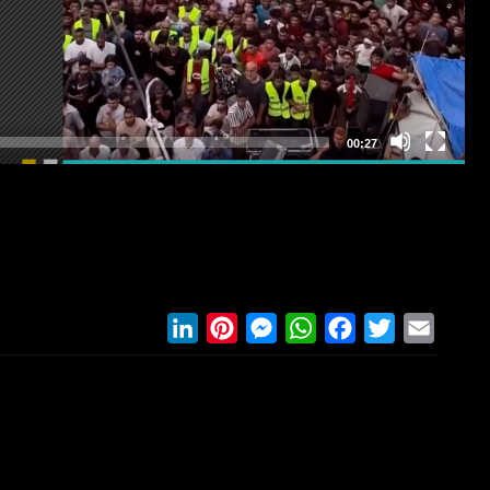
LinkedIn
Pinterest
Messenger
WhatsApp
Facebook
Twitter
Email