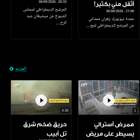
06/08/2026 - 20:33
أثقل مني بكثير!
المرشح الديمقراطي لمجلس
06/08/2026 - 21:00
الشيوخ عن ميشيغان عبد
عمدة نيويورك زهران ممداني
الرح…
عن المرشح الديمقراطي لمج…
المزيد
0.30
1
ممرض أسترالي
حريق ضخم شرق
يسيطر على مريض
تل أبيب