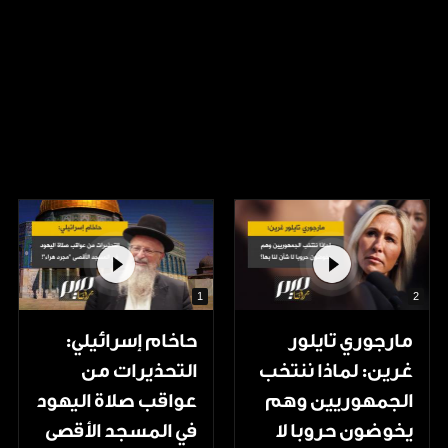
1
2
مارجوري تايلور
حاخام إسرائيلي:
غرين: لماذا ننتخب
التحذيرات من
الجمهوريين وهم
عواقب صلاة اليهود
يخوضون حروبا لا
في المسجد الأقصى