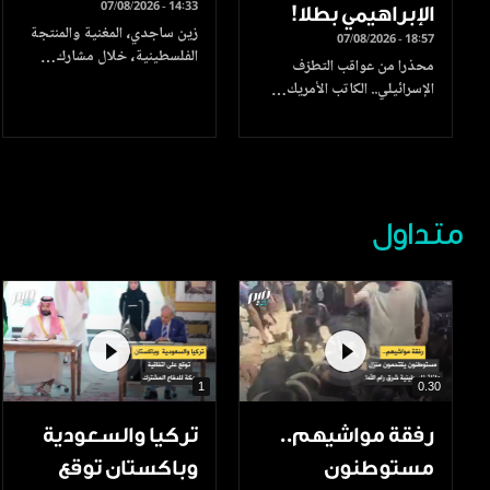
07/08/2026 - 14:33
الإبراهيمي بطلا!
زين ساجدي، المغنية والمنتجة
07/08/2026 - 18:57
الفلسطينية، خلال مشارك…
محذرا من عواقب التطرّف
الإسرائيلي.. الكاتب الأمريك…
متداول
1
0.30
رفقة مواشيهم..
تركيا والسعودية
مستوطنون
وباكستان توقع