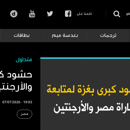
قع
تابعنا على
ترجمات
بعدسة ميم
بطاقات
متداول
حشود كب
والأرجنت
07/07/2026 - 19:03
مصر