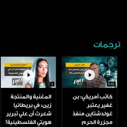
ترجمات
1
0.41
كاتب أمريكي: بن
المغنية والمنتجة
غفير يعتبر
زين: في بريطانيا
غولدشتاين منفذ
شعرتُ أن علي تبرير
مجزرة الحرم
هويتي الفلسطينية!