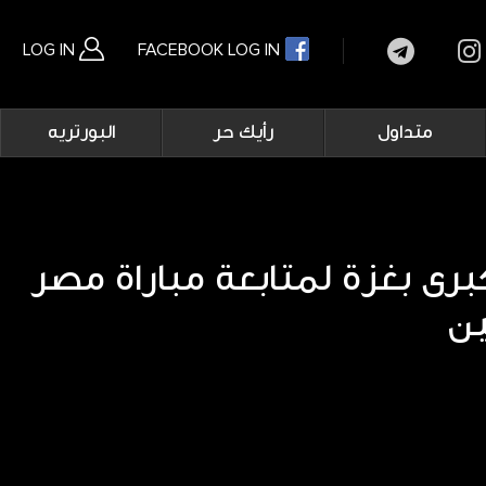
LOG IN
FACEBOOK LOG IN
Main
متداول
رأيك حر
البورتريه
navigation
بحث متقدم
رى بغزة لمتابعة مباراة مصر
ين