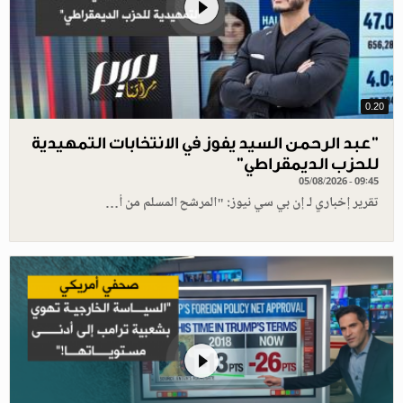
0.20
"عبد الرحمن السيد يفوز في الانتخابات التمهيدية
للحزب الديمقراطي"
05/08/2026 - 09:45
تقرير إخباري لـ إن بي سي نيوز: "المرشح المسلم من أ…