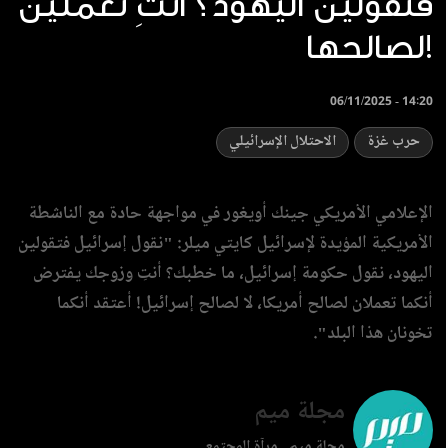
فتقولين اليهود؟ أنتِ تعملين
لصالحها!
06/11/2025 - 14:20
حرب غزة
الاحتلال الإسرائيلي
الإعلامي الأمريكي جينك أويغور في مواجهة حادة مع الناشطة
الأمريكية المؤيدة لإسرائيل كايتي ميلر: "نقول إسرائيل فتقولين
اليهود، نقول حكومة إسرائيل، ما خطبك؟ أنتِ وزوجك يفترض
أنكما تعملان لصالح أمريكا، لا لصالح إسرائيل! أعتقد أنكما
تخونان هذا البلد".
مجلة ميم
مجلة ميم.. مرآة المجتمع