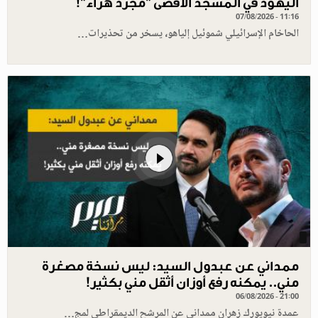
اليهود في المسجد الأقصى "مجرد هراء"!
07/08/2026 - 11:16
الحاخام الإسرائيلي شموئيل إلياهو، يسخر من تحذيرات…
ممداني عن عبدول السيد: ليس نسخة مصغرة
مني.. يمكنه رفع أوزان أثقل مني بكثير!
06/08/2026 - 21:00
عمدة نيويورك زهران ممداني عن المرشح الديمقراطي لمج…