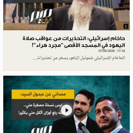
1
حاخام إسرائيلي: التحذيرات من عواقب صلاة
اليهود في المسجد الأقصى "مجرد هراء"!
07/08/2026 - 11:16
الحاخام الإسرائيلي شموئيل إلياهو، يسخر من تحذيرات…