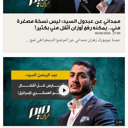
ممداني عن عبدول السيد: ليس نسخة مصغرة
مني.. يمكنه رفع أوزان أثقل مني بكثير!
06/08/2026 - 21:00
عمدة نيويورك زهران ممداني عن المرشح الديمقراطي لمج…
2.20