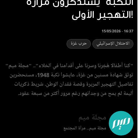
النكبة يستذكرون مرارة
التهجير الأولى!
15/05/2026 - 16:37
الاحتلال الإسرائيلي
حرب غزة
"كنا أطفالا هُجّرنا وسرنا على أقدامنا في الخلاء".. "مجلة ميم"
توثق شهادة مسنين من غزة، عايشوا نكبة 1948، مستحضرين
تفاصيل التهجير المريرة وقصة فقدان الوطن. شريط ذكريات
أليمة لم يمح من وجدانهم رغم مرور أكثر من سبعة عقود.
مجلة ميم
مجلة ميم.. مرآة المجتمع