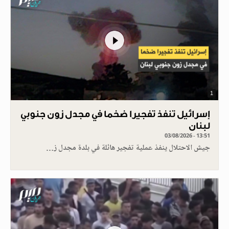
1
إسرائيل تنفذ تفجيرا ضخما في مجدل زون جنوبي
لبنان
03/08/2026 - 13:51
جيش الاحتلال ينفذ عملية تفجير هائلة في بلدة مجدل ز…