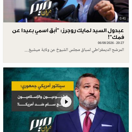
0.41
عبدول السيد لمايك روجرز: "أبق اسمي بعيدا عن
فمك"!
06/08/2026 - 20:27
المرشح الديمقراطي لسباق مجلس الشيوخ عن ولاية ميشيغ…