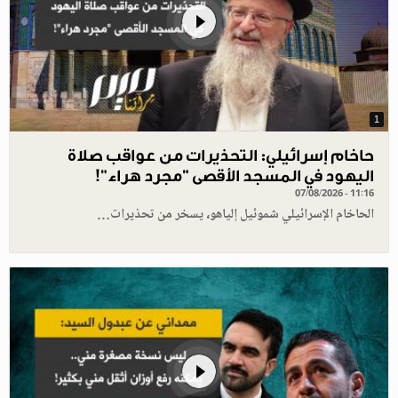
1
حاخام إسرائيلي: التحذيرات من عواقب صلاة
اليهود في المسجد الأقصى "مجرد هراء"!
07/08/2026 - 11:16
الحاخام الإسرائيلي شموئيل إلياهو، يسخر من تحذيرات…