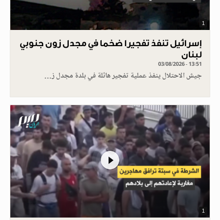
1
إسرائيل تنفذ تفجيرا ضخما في مجدل زون جنوبي
لبنان
03/08/2026 - 13:51
جيش الاحتلال ينفذ عملية تفجير هائلة في بلدة مجدل ز…
1