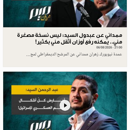
ممداني عن عبدول السيد: ليس نسخة مصغرة
مني.. يمكنه رفع أوزان أثقل مني بكثير!
06/08/2026 - 21:00
عمدة نيويورك زهران ممداني عن المرشح الديمقراطي لمج…