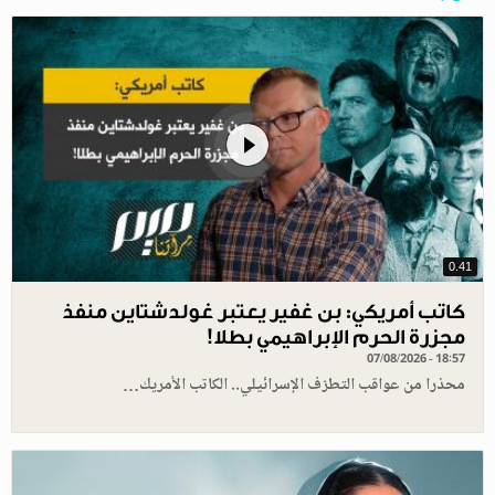
0.41
كاتب أمريكي: بن غفير يعتبر غولدشتاين منفذ
مجزرة الحرم الإبراهيمي بطلا!
07/08/2026 - 18:57
محذرا من عواقب التطرّف الإسرائيلي.. الكاتب الأمريك…