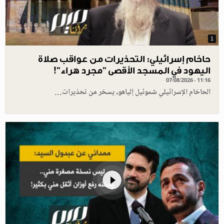
1
حاخام إسرائيلي: التحذيرات من عواقب صلاة
اليهود في المسجد الأقصى "مجرد هراء"!
07/08/2026 - 11:16
الحاخام الإسرائيلي شموئيل إلياهو، يسخر من تحذيرات…