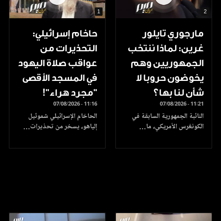
1
2
مارجوري تايلور
حاخام إسرائيلي:
غرين: لماذا ننتخب
التحذيرات من
الجمهوريين وهم
عواقب صلاة اليهود
يخوضون حروبا لا
في المسجد الأقصى
شأن لنا بها؟
"مجرد هراء"!
07/08/2026 - 11:16
07/08/2026 - 11:21
النائبة الجمهورية السابقة في
الحاخام الإسرائيلي شموئيل
الكونغرس الأمريكي، ما…
إلياهو، يسخر من تحذيرات…