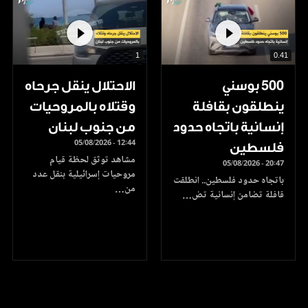
1
0.41
500 بوسني
الاحتلال ينقل جرحاه
ينطلقون بقافلة
وقتلاه بالمروحيات
إنسانية باتجاه حدود
من جنوب لبنان
05/08/2026 - 12:44
فلسطين
مشاهد توثق لحظة قيام
05/08/2026 - 20:47
مروحيات إسرائيلية بنقل عدد
باتجاه حدود فلسطين.. انطلقت
من…
قافلة تضامن إنسانية تض…