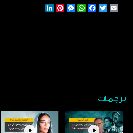
LinkedIn
Pinterest
Messenger
WhatsApp
Facebook
Twitter
Email
ترجمات