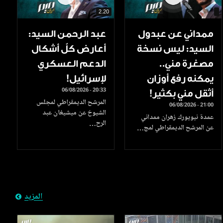
2.20
ممداني عن عبدول
عبد الرحمن السيد:
السيد: ليس نسخة
أعارض كلّ أشكال
مصغرة مني..
الدعم العسكري
يمكنه رفع أوزان
لإسرائيل!
06/08/2026 - 20:33
أثقل مني بكثير!
المرشح الديمقراطي لمجلس
06/08/2026 - 21:00
الشيوخ عن ميشيغان عبد
عمدة نيويورك زهران ممداني
الرح…
عن المرشح الديمقراطي لمج…
المزيد