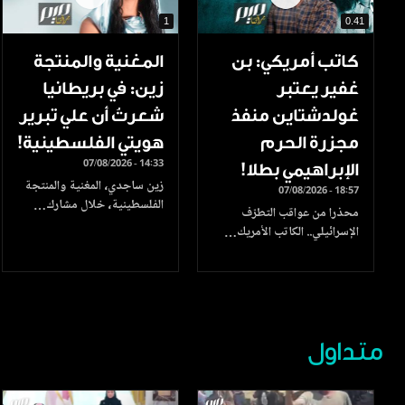
1
0.41
كاتب أمريكي: بن
المغنية والمنتجة
غفير يعتبر
زين: في بريطانيا
غولدشتاين منفذ
شعرتُ أن علي تبرير
مجزرة الحرم
هويتي الفلسطينية!
07/08/2026 - 14:33
الإبراهيمي بطلا!
زين ساجدي، المغنية والمنتجة
07/08/2026 - 18:57
الفلسطينية، خلال مشارك…
محذرا من عواقب التطرّف
الإسرائيلي.. الكاتب الأمريك…
متداول