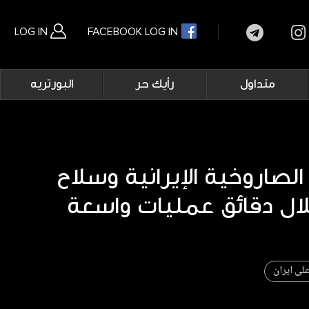
LOG IN
FACEBOOK LOG IN
Main
متداول
رأيك حر
البورتريه
navigation
بحث متقدم
الصاروخية الإيرانية وسلاح
ال دقائق عمليات واسعة
على ايران