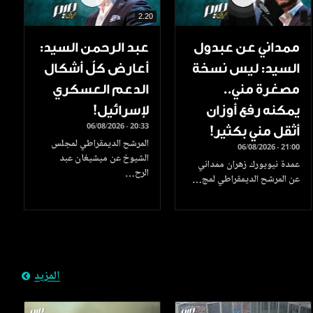
2.20
ممداني عن عبدول
عبد الرحمن السيد:
السيد: ليس نسخة
أعارض كلّ أشكال
مصغرة مني..
الدعم العسكري
يمكنه رفع أوزان
لإسرائيل!
06/08/2026 - 20:33
أثقل مني بكثير!
المرشح الديمقراطي لمجلس
06/08/2026 - 21:00
الشيوخ عن ميشيغان عبد
عمدة نيويورك زهران ممداني
الرح…
عن المرشح الديمقراطي لمج…
المزيد