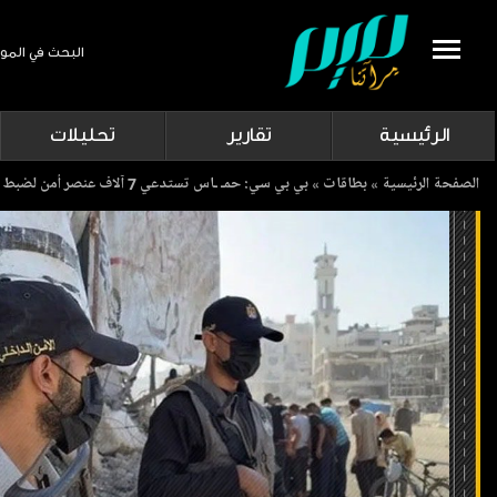
البحث في المو
Search
الرئيسية
تقارير
تحليلات
Breadcrumb
الصفحة الرئيسية
بطاقات
بي بي سي: حمـ ـاس تستدعي 7 آلاف عنصر أمن لضبط الأوضاع في القطاع