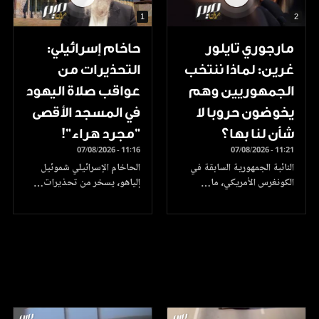
1
2
مارجوري تايلور
حاخام إسرائيلي:
غرين: لماذا ننتخب
التحذيرات من
الجمهوريين وهم
عواقب صلاة اليهود
يخوضون حروبا لا
في المسجد الأقصى
شأن لنا بها؟
"مجرد هراء"!
07/08/2026 - 11:16
07/08/2026 - 11:21
النائبة الجمهورية السابقة في
الحاخام الإسرائيلي شموئيل
الكونغرس الأمريكي، ما…
إلياهو، يسخر من تحذيرات…