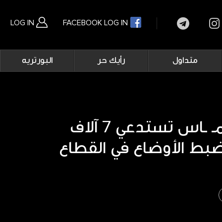
LOG IN
FACEBOOK LOG IN
Main
متداول
رأيك حر
البورتريه
navigation
بحث متقدم
بي بي سي: حمـ ـاس تستدعي 7 آلاف
بط الأوضاع في القطاع