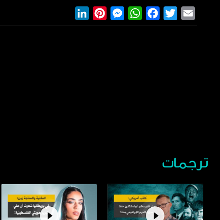
LinkedIn
Pinterest
Messenger
WhatsApp
Facebook
Twitter
Email
ترجمات