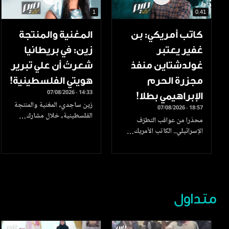
1
0.41
كاتب أمريكي: بن
المغنية والمنتجة
غفير يعتبر
زين: في بريطانيا
غولدشتاين منفذ
شعرتُ أن علي تبرير
مجزرة الحرم
هويتي الفلسطينية!
07/08/2026 - 14:33
الإبراهيمي بطلا!
زين ساجدي، المغنية والمنتجة
07/08/2026 - 18:57
الفلسطينية، خلال مشارك…
محذرا من عواقب التطرّف
الإسرائيلي.. الكاتب الأمريك…
متداول