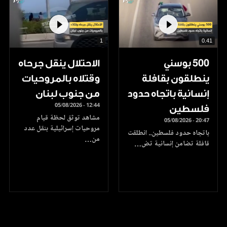
1
0.41
500 بوسني
الاحتلال ينقل جرحاه
ينطلقون بقافلة
وقتلاه بالمروحيات
إنسانية باتجاه حدود
من جنوب لبنان
05/08/2026 - 12:44
فلسطين
مشاهد توثق لحظة قيام
05/08/2026 - 20:47
مروحيات إسرائيلية بنقل عدد
باتجاه حدود فلسطين.. انطلقت
من…
قافلة تضامن إنسانية تض…