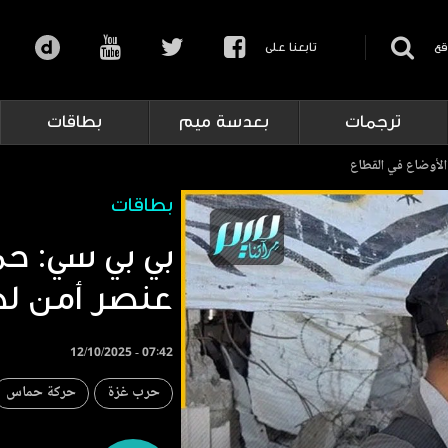
قع
تابعنا على
ترجمات
بعدسة ميم
بطاقات
بطاقات
عنصر أمن لض
12/10/2025 - 07:42
حرب غزة
حركة حماس