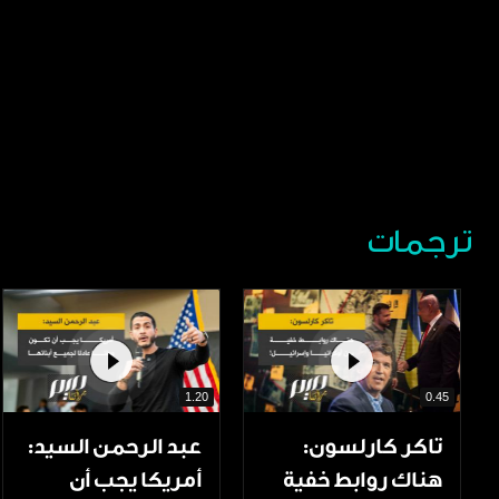
ترجمات
1.20
0.45
تاكر كارلسون:
عبد الرحمن السيد:
هناك روابط خفية
أمريكا يجب أن