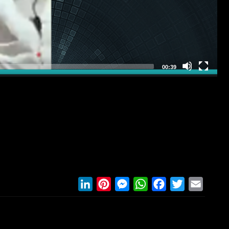
LinkedIn
Pinterest
Messenger
WhatsApp
Facebook
Twitter
Email