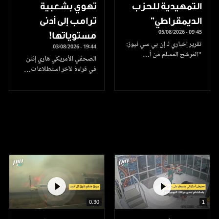
التمهيدية للحزب
تهوي بشعبية
الديمقراطي"
ترامب إلى أدنى
05/08/2026 - 09:45
مستوياتها!
تقرير إخباري لـ إن بي سي نيوز:
03/08/2026 - 19:44
"المرشح المسلم من أ…
الصحفي الأمريكي هاري إنتن
في قراءة لآخر استطلاعات…
0.30
1