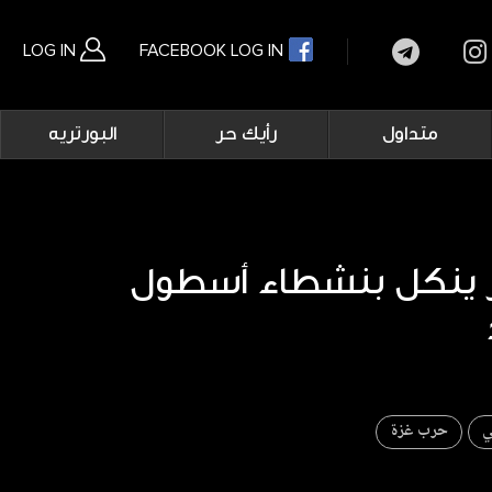
LOG IN
FACEBOOK LOG IN
Main
متداول
رأيك حر
البورتريه
navigation
بحث متقدم
 ينكل بنشطاء أسطول
ي
حرب غزة