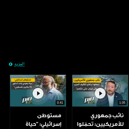
المزيد
0.41
1.05
نائب جمهوري
مستوطن
للأمريكيين: تحمّلوا
إسرائيلي: "حياة