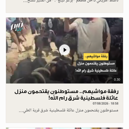
ناشط أمريكي داخل مطعم "برغر كينغ": "من المثير للسخ…
0.30
رفقة مواشيهم.. مستوطنون يقتحمون منزل
عائلة فلسطينية شرق رام الله!
07/08/2026 - 18:58
مستوطنون يقتحمون منزل عائلة فلسطينية شرق قرية الطي…