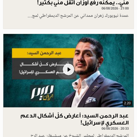
مني.. يمكنه رفع أوزان أثقل مني بكثير!
06/08/2026 - 21:00
عمدة نيويورك زهران ممداني عن المرشح الديمقراطي لمج…
2.20
عبد الرحمن السيد: أعارض كلّ أشكال الدعم
العسكري لإسرائيل!
06/08/2026 - 20:33
المرشح الديمقراطي لمجلس الشيوخ عن ميشيغان عبد الرح…