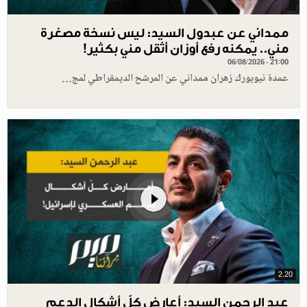
ممداني عن عبدول السيد: ليس نسخة مصغرة
مني.. يمكنه رفع أوزان أثقل مني بكثير!
06/08/2026 - 21:00
عمدة نيويورك زهران ممداني عن المرشح الديمقراطي لمج…
2.20
عبد الرحمن السيد: أعارض كلّ أشكال الدعم