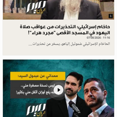
1
حاخام إسرائيلي: التحذيرات من عواقب صلاة
اليهود في المسجد الأقصى "مجرد هراء"!
07/08/2026 - 11:16
الحاخام الإسرائيلي شموئيل إلياهو، يسخر من تحذيرات…