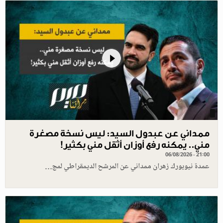
ممداني عن عبدول السيد: ليس نسخة مصغرة
مني.. يمكنه رفع أوزان أثقل مني بكثير!
06/08/2026 - 21:00
عمدة نيويورك زهران ممداني عن المرشح الديمقراطي لمج…