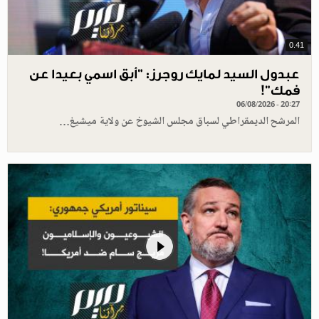
0.41
عبدول السيد لمايك روجرز: "أبق اسمي بعيدا عن
فمك"!
06/08/2026 - 20:27
المرشح الديمقراطي لسباق مجلس الشيوخ عن ولاية ميشيغ…