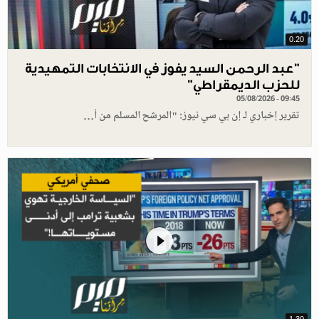
0.20
"عبد الرحمن السيد يفوز في الانتخابات التمهيدية
للحزب الديمقراطي"
05/08/2026 - 09:45
تقرير إخباري لـ إن بي سي نيوز: "المرشح المسلم من أ…