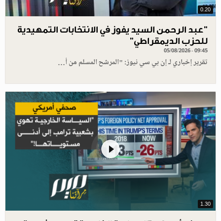
0.20
"عبد الرحمن السيد يفوز في الانتخابات التمهيدية
للحزب الديمقراطي"
05/08/2026 - 09:45
تقرير إخباري لـ إن بي سي نيوز: "المرشح المسلم من أ…
1.30