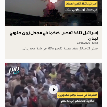
1
إسرائيل تنفذ تفجيرا ضخما في مجدل زون جنوبي
لبنان
03/08/2026 - 13:51
جيش الاحتلال ينفذ عملية تفجير هائلة في بلدة مجدل ز…