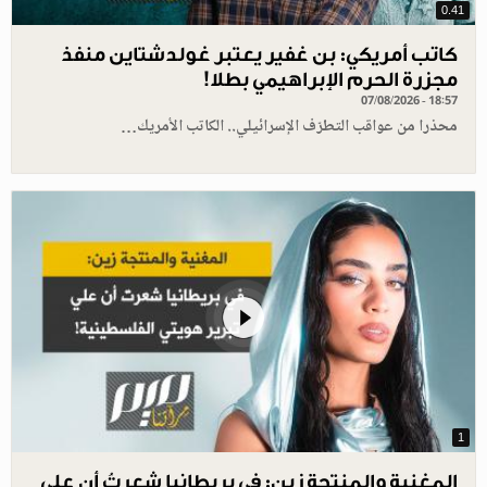
0.41
كاتب أمريكي: بن غفير يعتبر غولدشتاين منفذ
مجزرة الحرم الإبراهيمي بطلا!
07/08/2026 - 18:57
محذرا من عواقب التطرّف الإسرائيلي.. الكاتب الأمريك…
1
المغنية والمنتجة زين: في بريطانيا شعرتُ أن علي