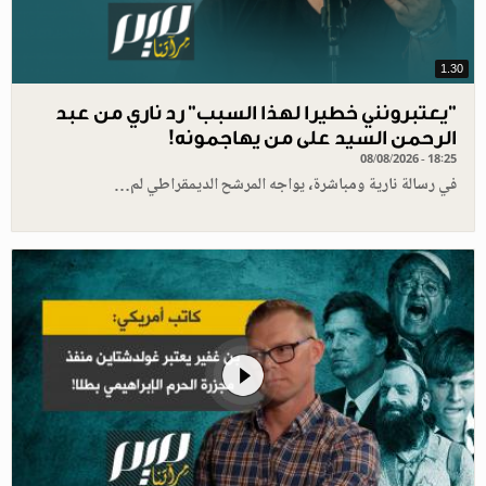
1.30
"يعتبرونني خطيرا لهذا السبب" رد ناري من عبد
الرحمن السيد على من يهاجمونه!
08/08/2026 - 18:25
في رسالة نارية ومباشرة، يواجه المرشح الديمقراطي لم…