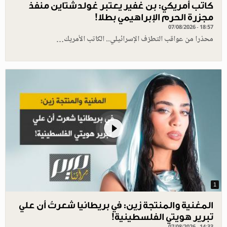
كاتب أمريكي: بن غفير يعتبر غولدشتاين منفذ
مجزرة الحرم الإبراهيمي بطلا!
07/08/2026 - 18:57
محذرا من عواقب التطرّف الإسرائيلي.. الكاتب الأمريك…
1
المغنية والمنتجة زين: في بريطانيا شعرتُ أن علي
تبرير هويتي الفلسطينية!
07/08/2026 - 14:33