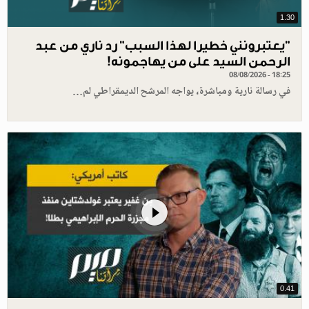
1.30
"يعتبرونني خطيرا لهذا السبب" رد ناري من عبد
الرحمن السيد على من يهاجمونه!
08/08/2026 - 18:25
في رسالة نارية ومباشرة، يواجه المرشح الديمقراطي لم…
0.41