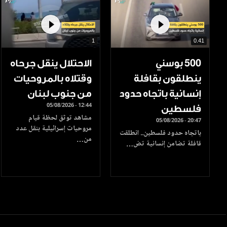
1
0.41
500 بوسني
الاحتلال ينقل جرحاه
ينطلقون بقافلة
وقتلاه بالمروحيات
إنسانية باتجاه حدود
من جنوب لبنان
05/08/2026 - 12:44
فلسطين
مشاهد توثق لحظة قيام
05/08/2026 - 20:47
مروحيات إسرائيلية بنقل عدد
باتجاه حدود فلسطين.. انطلقت
من…
قافلة تضامن إنسانية تض…