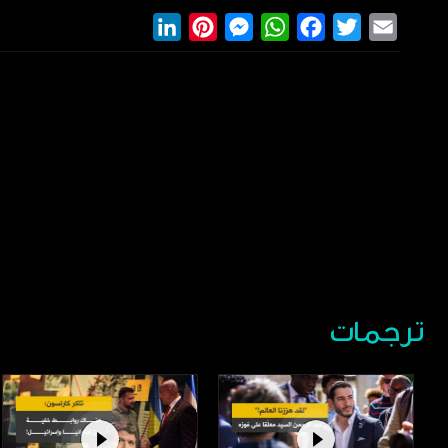
LinkedIn
Pinterest
Messenger
WhatsApp
Facebook
Twitter
Email
ترجمات