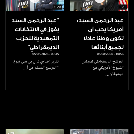
0.20
1.20
عبد الرحمن السيد:
"عبد الرحمن السيد
أمريكا يجب أن
يفوز في الانتخابات
تكون وطنا عادلا
التمهيدية للحزب
لجميع أبنائها
الديمقراطي"
05/08/2026 - 09:45
05/08/2026 - 10:56
المرشح الديمقراطي لمجلس
تقرير إخباري لـ إن بي سي نيوز:
الشيوخ الأمريكي عن
"المرشح المسلم من أ…
ميشيغان…