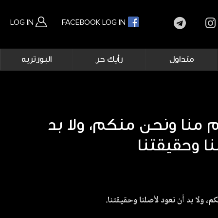
LOG IN
FACEBOOK LOG IN
Main
متداول
رأيك حر
البورتريه
navigation
بحث متقدم
م منا ونحن منكم، ولا بد
نا وحقيقتنا
م، ولا بد أن نعود لأصلنا وحقيقتنا.